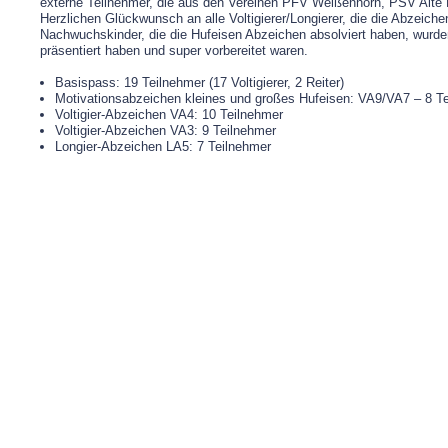
externe Teilnehmer, die aus den Vereinen PFV Weißenhorn, PSV Alt
Herzlichen Glückwunsch an alle Voltigierer/Longierer, die die Abzeic
Nachwuchskinder, die die Hufeisen Abzeichen absolviert haben, wurde
präsentiert haben und super vorbereitet waren.
Basispass: 19 Teilnehmer (17 Voltigierer, 2 Reiter)
Motivationsabzeichen kleines und großes Hufeisen: VA9/VA7 – 8 T
Voltigier-Abzeichen VA4: 10 Teilnehmer
Voltigier-Abzeichen VA3: 9 Teilnehmer
Longier-Abzeichen LA5: 7 Teilnehmer