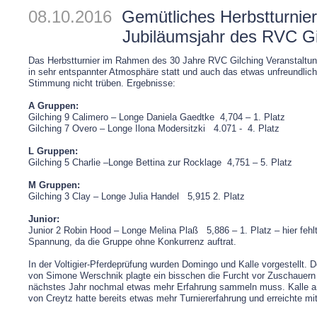
08.10.2016
Gemütliches Herbstturnier
Jubiläumsjahr des RVC Gi
Das Herbstturnier im Rahmen des 30 Jahre RVC Gilching Veranstalt
in sehr entspannter Atmosphäre statt und auch das etwas unfreundlich
Stimmung nicht trüben. Ergebnisse:
A Gruppen:
Gilching 9 Calimero – Longe Daniela Gaedtke 4,704 – 1. Platz
Gilching 7 Overo – Longe Ilona Modersitzki 4.071 - 4. Platz
L Gruppen:
Gilching 5 Charlie –Longe Bettina zur Rocklage 4,751 – 5. Platz
M Gruppen:
Gilching 3 Clay – Longe Julia Handel 5,915 2. Platz
Junior:
Junior 2 Robin Hood – Longe Melina Plaß 5,886 – 1. Platz – hier fehl
Spannung, da die Gruppe ohne Konkurrenz auftrat.
In der Voltigier-Pferdeprüfung wurden Domingo und Kalle vorgestellt.
von Simone Werschnik plagte ein bisschen die Furcht vor Zuschauern
nächstes Jahr nochmal etwas mehr Erfahrung sammeln muss. Kalle a
von Creytz hatte bereits etwas mehr Turniererfahrung und erreichte mit