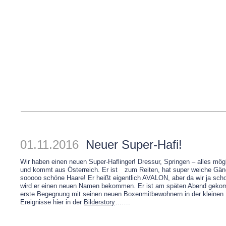
01.11.2016
Neuer Super-Hafi!
Wir haben einen neuen Super-Haflinger! Dressur, Springen – alles mögli
und kommt aus Österreich. Er ist
zum Reiten, hat super weiche Gän
sooooo schöne Haare! Er heißt eigentlich AVALON, aber da wir ja sch
wird er einen neuen Namen bekommen. Er ist am späten Abend geko
erste Begegnung mit seinen neuen Boxenmitbewohnern in der kleinen R
Ereignisse hier in der
Bilderstory
…….