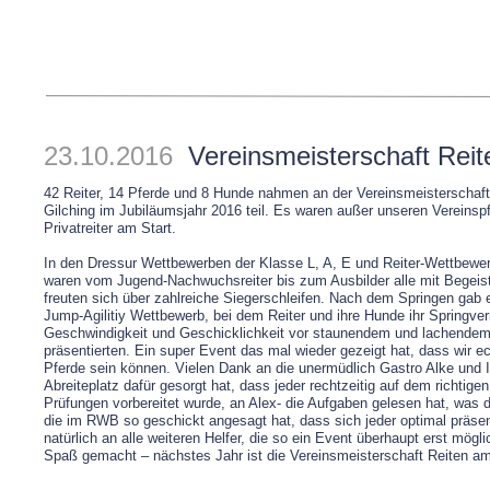
23.10.2016
Vereinsmeisterschaft Reit
42 Reiter, 14 Pferde und 8 Hunde nahmen an der Vereinsmeistersch
Gilching im Jubiläumsjahr 2016 teil. Es waren außer unseren Vereinsp
Privatreiter am Start.
In den Dressur Wettbewerben der Klasse L, A, E und Reiter-Wettbewe
waren vom Jugend-Nachwuchsreiter bis zum Ausbilder alle mit Begeis
freuten sich über zahlreiche Siegerschleifen. Nach dem Springen gab 
Jump-Agilitiy Wettbewerb, bei dem Reiter und ihre Hunde ihr Springve
Geschwindigkeit und Geschicklichkeit vor staunendem und lachende
präsentierten. Ein super Event das mal wieder gezeigt hat, dass wir ec
Pferde sein können. Vielen Dank an die unermüdlich Gastro Alke und Il
Abreiteplatz dafür gesorgt hat, dass jeder rechtzeitig auf dem richtigen
Prüfungen vorbereitet wurde, an Alex- die Aufgaben gelesen hat, was
die im RWB so geschickt angesagt hat, dass sich jeder optimal präse
natürlich an alle weiteren Helfer, die so ein Event überhaupt erst mög
Spaß gemacht – nächstes Jahr ist die Vereinsmeisterschaft Reiten am