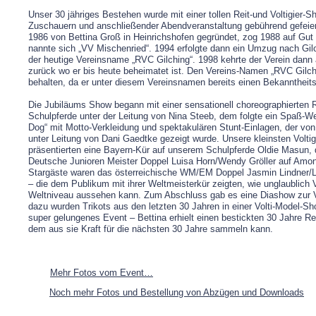
Unser 30 jähriges Bestehen wurde mit einer tollen Reit-und Voltigier-S
Zuschauern und anschließender Abendveranstaltung gebührend gefeier
1986 von Bettina Groß in Heinrichshofen gegründet, zog 1988 auf Gut
nannte sich „VV Mischenried“. 1994 erfolgte dann ein Umzug nach Gilc
der heutige Vereinsname „RVC Gilching“. 1998 kehrte der Verein dann
zurück wo er bis heute beheimatet ist. Den Vereins-Namen „RVC Gilchi
behalten, da er unter diesem Vereinsnamen bereits einen Bekanntheitsg
Die Jubiläums Show begann mit einer sensationell choreographierten Re
Schulpferde unter der Leitung von Nina Steeb, dem folgte ein Spaß-
Dog“ mit Motto-Verkleidung und spektakulären Stunt-Einlagen, der v
unter Leitung von Dani Gaedtke gezeigt wurde. Unsere kleinsten Voltig
präsentierten eine Bayern-Kür auf unserem Schulpferde Oldie Masun,
Deutsche Junioren Meister Doppel Luisa Horn/Wendy Gröller auf Amont
Stargäste waren das österreichische WM/EM Doppel Jasmin Lindner/
– die dem Publikum mit ihrer Weltmeisterkür zeigten, wie unglaublich V
Weltniveau aussehen kann. Zum Abschluss gab es eine Diashow zur 
dazu wurden Trikots aus den letzten 30 Jahren in einer Volti-Model-Sh
super gelungenes Event – Bettina erhielt einen bestickten 30 Jahre R
dem aus sie Kraft für die nächsten 30 Jahre sammeln kann.
Mehr Fotos vom Event…
Noch mehr Fotos und Bestellung von Abzügen und Downloads